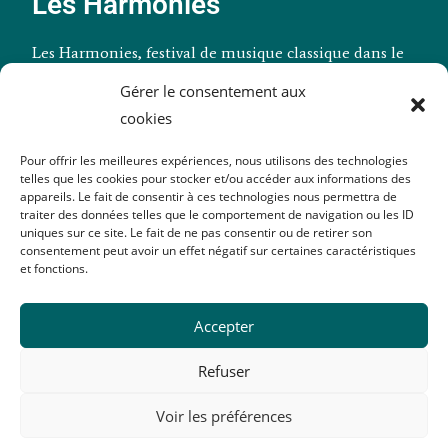
Les Harmonies
Les Harmonies, festival de musique classique dans le
Morbihan (Billiers).
Gérer le consentement aux
cookies
Pour offrir les meilleures expériences, nous utilisons des technologies
telles que les cookies pour stocker et/ou accéder aux informations des
Billetterie
appareils. Le fait de consentir à ces technologies nous permettra de
traiter des données telles que le comportement de navigation ou les ID
Infos pratiques
uniques sur ce site. Le fait de ne pas consentir ou de retirer son
consentement peut avoir un effet négatif sur certaines caractéristiques
et fonctions.
La presse en parle
L'association
Accepter
Nous soutenir
Refuser
Contact
Voir les préférences
Tous droits réservés 2026 - Les Harmonies -
Mentions légales
-
Politique
de confidentialité